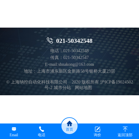

021-50342548
电话：021-50342548
传真：021-50342547
E-mail:shnakong@163.com
地址：上海市浦东新区金新路58号银桥大厦23层
© 上海纳控自动化科技有限公司 2020 版权所有
沪ICP备19024502
号-2
城市分站
网站地图
首页
Email
电话
询价
返回顶部